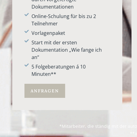
Dokumentationen
Online-Schulung für bis zu 2
Teilnehmer
Vorlagenpaket
Start mit der ersten
Dokumentation „Wie fange ich
an“
5 Folgeberatungen á 10
Minuten**
ANFRAGEN
*Mitarbeiter, die ständig mit der au
**i