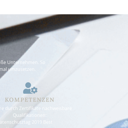
 große Unternehmen. So
imal umzusetzen.
KOMPETENZEN
re durch Zertifikate nachweisbare
Qualifikationen:
atenschutztag 2019 Best