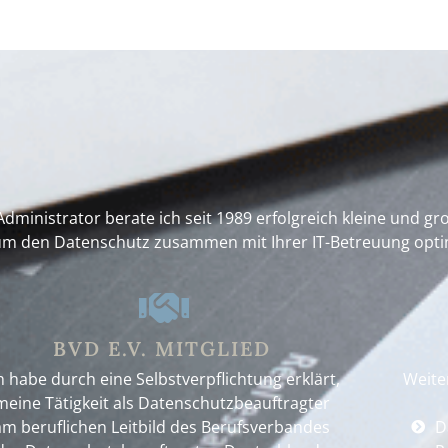
 -Administrator berate ich seit 1989 erfolgreich kleine und
um den Datenschutz zusammen mit Ihrer IT-Betreuung opt
BVD E.V. MITGLIED
h habe durch eine Selbstverpflichtung erklärt,
Weite
meine Tätigkeit als Datenschutzbeauftragter
am beruflichen Leitbild des Berufsverbandes
D