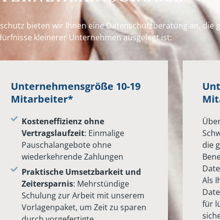
chutz bieten wir Ihnen eine Datenschutzberatung an, die g
ürfnisse kleinerer Unternehmen ausgelegt ist:
Unternehmensgröße 10-19
Unt
Mitarbeiter*
Mit
Kosteneffizienz ohne
Über
Vertragslaufzeit
: Einmalige
Schw
Pauschalangebote ohne
die 
wiederkehrende Zahlungen
Bene
Date
Praktische Umsetzbarkeit und
Als 
Zeitersparnis
: Mehrstündige
Date
Schulung zur Arbeit mit unserem
für 
Vorlagenpaket, um Zeit zu sparen
siche
durch vorgefertigte