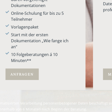
Dat
Dokumentationen
profe
Online-Schulung für bis zu 5
Teilnehmer
Vorlagenpaket
Start mit der ersten
Dokumentation „Wie fange ich
an“
10 Folgeberatungen á 10
Minuten**
ANFRAGEN
M
tomatisierten Verarbeitung personenbezogener Daten beschäftigt si
nnerhalb von 6 Monaten nach Beginn der Beratung.