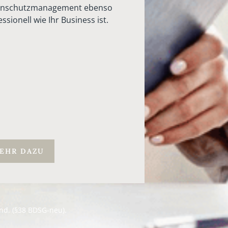
enschutzmanagement ebenso
ssionell wie Ihr Business ist.
EHR DAZU
nd. (§38 BDSG-neu).