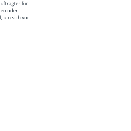
ftragter für
xen oder
l, um sich vor