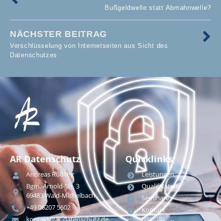
Bußgeldwelle statt Abmahnwelle?
NÄCHSTER BEITRAG
Verschlüsselung von Internetseiten aus Sicht des
Datenschutzes
AR Datenschutz
Quicklinks
Andreas Rößling
Leistungen
Bgm.-Arnold-Str. 3
Qualifikation
69483 Wald-Michelbach
Seminare
+49 06207 5602
Kontakt
kontakt@ar-datenschutz.de